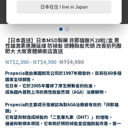
日本在住 I live in Japan
第二三類醫藥品
特定商取引法に基づく表記
肌膚護理
LINE加入好友
感冒/發燒/止痛/痠痛
美妝相關
處方/醫學康復治療藥品
親子/嬰幼兒用品
【日本直送】日本MSD製藥 非那雄胺片28粒/盒 男
性雄激素進展延緩 防掉髮 逆轉脫髮禿頭 改善前列腺
親子/嬰幼兒用品
肥大 大阪實體藥妝店直送
NT$2,390 - NT$4,590
NT$4,980
Propecia是由美國默克公司於1997年開發的，目前在60多個
國家全球銷售。
在日本，它於2005年獲得了厚生勞動省的批准，
成為國內首款上市的男性脫髮禿頭（AGA）治療藥物。
Propecia的主要成分是被認為對AGA治療最有效的「非那雄
胺」，
它有望抑制造成掉髮的「二氫睾丸素（DHT）」的增殖。
通過抑制根本原因，它有助於預防掉髮並促進脫髮改善，是一