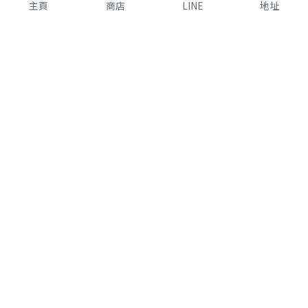
主頁
商店
LINE
地址
購買須知
關於我們
支付說明
公司簡介
使用條款
實體店鋪資訊
個人資料保護政策
特定商取引法に基づく表記
聯繫我們
 官方Line：@KUWA
+81-66786-8937
12:00-20:00 週一至週五 
日本節假日除外
support@
seed-
medical.co.jp