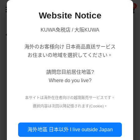
0
×
商品分類
Website Notice
首頁
KUWA免税店 / 大阪KUWA
返回
商品分類
所有商品分類
海外のお客様向け 日本商品直送サービス
賣場/商城
腸胃益生菌/保健
熱賣商品
お住まいの地域を選択してください。
減肥瘦身
購買須知
處方藥品/醫學康復治療藥品
請問您目前居住地區?
美容美白
購買流程
第一類醫藥品
Where do you live?
肌膚護理
關於我們
第二 三類醫藥品
本サイトは海外在住者向けの越境販売サ一ビスです。
美妝
選択内容は次回以降記憶されます(Cookie)。
條款．保護政策
疲勞痠痛
實體店鋪資訊
保健/腸胃保健
公司簡介
減肥瘦身
使用條款
登錄
/
註冊
海外地區 日本以外 I live outside Japan
第一類醫藥品
個人資料保護政策
美容美白
搜索