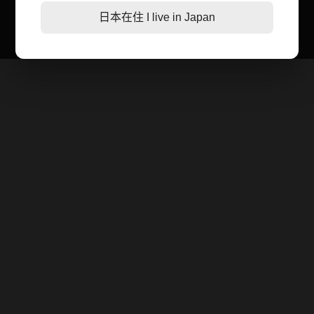
日本在住 I live in Japan
第二三類醫藥品
特定商取引法に基づく表記
肌膚護理
LINE加入好友
感冒/發燒/止痛/痠痛
美妝相關
處方/醫學康復治療藥品
親子/嬰幼兒用品
親子/嬰幼兒用品