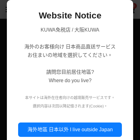
0
×
商品分類
Website Notice
首頁
KUWA免税店 / 大阪KUWA
商品分類
所有商品分類
海外のお客様向け 日本商品直送サービス
賣場/商城
腸胃益生菌/保健
熱賣商品
お住まいの地域を選択してください。
減肥瘦身
購買須知
處方藥品/醫學康復治療藥品
請問您目前居住地區?
美容美白
購買流程
第一類醫藥品
Where do you live?
肌膚護理
關於我們
第二 三類醫藥品
本サイトは海外在住者向けの越境販売サ一ビスです。
美妝
選択内容は次回以降記憶されます(Cookie)。
條款．保護政策
疲勞痠痛
實體店鋪資訊
保健/腸胃保健
公司簡介
減肥瘦身
使用條款
登錄
/
註冊
海外地區 日本以外 I live outside Japan
第一類醫藥品
個人資料保護政策
美容美白
搜索