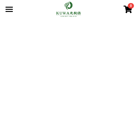
0
×
商品分類
首頁
商品分類
所有商品分類
賣場/商城
腸胃益生菌/保健
熱賣商品
減肥瘦身
購買須知
處方藥品/醫學康復治療藥品
美容美白
購買流程
第一類醫藥品
肌膚護理
關於我們
第二 三類醫藥品
美妝
條款．保護政策
疲勞痠痛
實體店鋪資訊
保健/腸胃保健
公司簡介
減肥瘦身
使用條款
登錄
/
註冊
第一類醫藥品
個人資料保護政策
美容美白
搜索