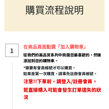
購買流程
說明
第二三類醫藥品
特定商取引法に基づく表記
肌膚護理
LINE加入好友
感冒/發燒/止痛/痠痛
美妝相關
處方/醫學康復治療藥品
親子/嬰幼兒用品
親子/嬰幼兒用品
在商品頁面點選「加入購物車」
1
從我們的高品質系列中挑選您最喜歡的，然後
添加到您的購物車。
*需要有會員帳號才可以購買。
如果是第一次購買，請事先註冊會員帳號。
注意!!下單前，請登入/註冊會員。
若直接購入可能會發生訂單遺失的狀
況