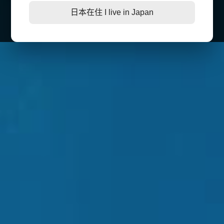
日本在住 I live in Japan
第二三類醫藥品
特定商取引法に基づく表記
肌膚護理
LINE加入好友
感冒/發燒/止痛/痠痛
美妝相關
處方/醫學康復治療藥品
親子/嬰幼兒用品
親子/嬰幼兒用品