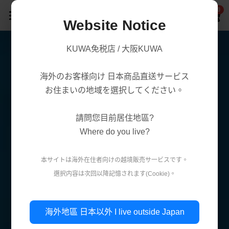
0
×
商品分類
Website Notice
首頁
KUWA免税店 / 大阪KUWA
商品分類
所有商品分類
海外のお客様向け 日本商品直送サービス
賣場/商城
腸胃益生菌/保健
熱賣商品
お住まいの地域を選択してください。
減肥瘦身
購買須知
處方藥品/醫學康復治療藥品
請問您目前居住地區?
美容美白
購買流程
第一類醫藥品
Where do you live?
肌膚護理
關於我們
第二 三類醫藥品
本サイトは海外在住者向けの越境販売サ一ビスです。
美妝
選択内容は次回以降記憶されます(Cookie)。
條款．保護政策
疲勞痠痛
實體店鋪資訊
保健/腸胃保健
公司簡介
減肥瘦身
使用條款
登錄
/
註冊
海外地區 日本以外 I live outside Japan
第一類醫藥品
個人資料保護政策
美容美白
搜索