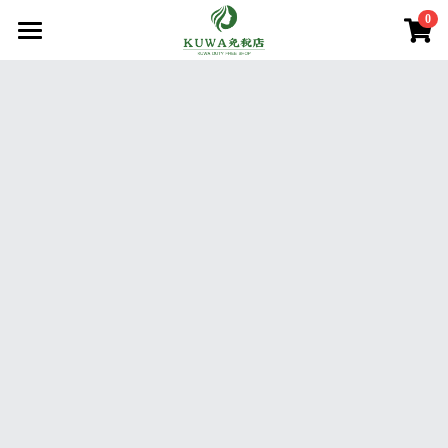
0
×
商品分類
首頁
商品分類
所有商品分類
賣場/商城
腸胃益生菌/保健
熱賣商品
減肥瘦身
購買須知
處方藥品/醫學康復治療藥品
美容美白
購買流程
第一類醫藥品
肌膚護理
關於我們
第二 三類醫藥品
美妝
條款．保護政策
疲勞痠痛
實體店鋪資訊
保健/腸胃保健
公司簡介
減肥瘦身
使用條款
登錄
/
註冊
第一類醫藥品
個人資料保護政策
美容美白
搜索