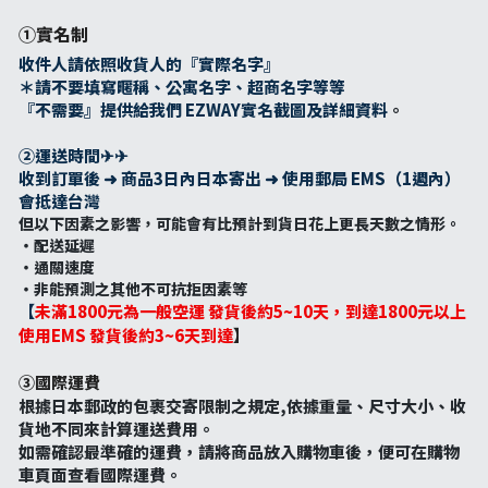
①實名制
收件人請依照收貨人的『實際名字』
＊請不要填寫暱稱、公寓名字、超商名字等等
『不需要』提供給我們 EZWAY實名截圖及詳細資料
。
②運送時間✈︎✈︎
收到訂單後 ➜ 商品3日內日本寄出 ➜ 使用郵局 EMS（1週內） 
會抵達台灣
但以下因素之影響，可能會有比預計到貨日花上更長天數之情形。
・配送延遲
・通關速度
・非能預測之其他不可抗拒因素等
【
未滿1800元為一般空運 發貨後約5~10天，到達1800元以上
使用EMS 發貨後約3~6天到達
】
③國際運費
根據日本郵政的包裹交寄限制之規定,依據重量、尺寸大小、收
貨地不同來計算運送費用。
如需確認最準確的運費，請將商品放入購物車後，便可在購物
車頁面查看國際運費。