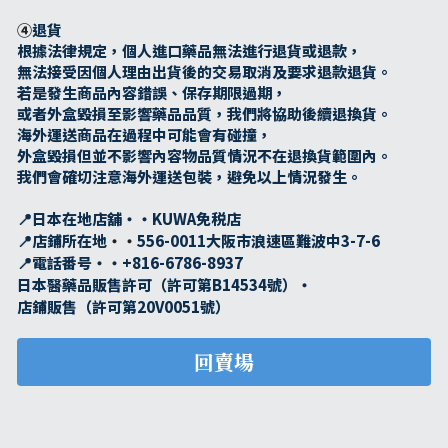
④
退貨
根據法律規定，個人進口藥品無法進行退貨或退款，
無法接受因個人理由出貨後的交易取消及要求退款退貨。
若是發生商品內容錯誤、保存期限過期，
或者外盒毀損至影響藥品品質，我們將協助後續退換貨。
海外運送商品在過程中可能會有碰撞，
外盒毀損但並不影響內容物品質情況不在退換貨範圍內。
我們會確切注意海外運送包裝，避免以上情況發生。
📍日本在地店舖・・KUWA免税店
📍店鋪所在地
・・
556-0011大阪市浪速區難波中3-7-6
📍電話番号・・+816-6786-8937
日本醫藥品販售許可（許可第B14534號）・
店鋪販售（許可第20V0051號）
回賣場