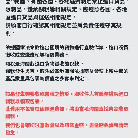
品"範圍，有關各國・各地區對制定禁止進口貨品，
限制品，繳納關稅等相關規定，應遵照各國・各地
區進口貨品與運送相關規定，
請顧客自行確認其相關規定並肩負責任遵守其規
則。
依據國家法令對進出國境的貨物進行查驗作業、進口稅費
徵收或查緝走私等相關業務。
關稅是海關對進口貨物徵收的稅款。
關稅發生與否，取決於當地海關依據商業發票上所申報的
產品數量與包裹總價值之多寡來判定。
如果發生需要收取關稅之情形，則收件人有義務繳納進口
關稅以領取包裹。
此費用不包含在國際運費裡，將由當地海關直接向您收取
關稅。
我們也會確切注意數量以及填寫金額，盡量避免課稅情況
發生。