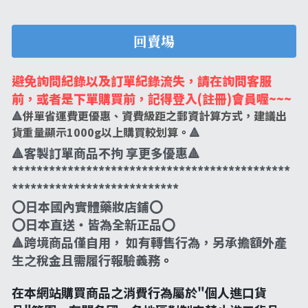
第二三類醫藥品
特定商取引法に基づく表記
肌膚護理
回賣場
LINE加入好友
感冒/發燒/止痛/痠痛
美妝相關
避免詢問紀錄以及訂單紀錄流失，請在詢問客服
處方/醫學康復治療藥品
親子/嬰幼兒用品
前，或者是下單購買前，記得登入(註冊)會員喔~~~
🔺
併單省運費更優惠、資費級距之郵資計算方式，建議出
親子/嬰幼兒用品
貨重量顯示1000g以上購買較划算
。
🔺
🔺客製訂單商品不拘 享更多優惠🔺
*********************************************
***************************
⭕️日本國內實體藥妝店鋪⭕️
⭕️日本直送・皆為全新正品⭕️
🔺跨境商品僅自用， 如有轉售行為，另承擔額外產
生之稅金且需履行報驗義務
。
在本網站購買商品之消費行為屬於"個人進口貨