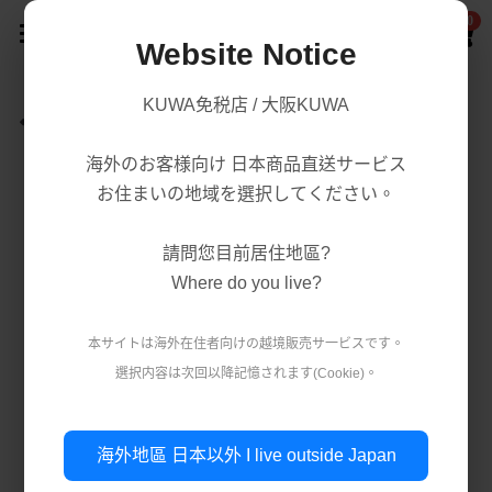
0
×
商品分類
Website Notice
首頁
KUWA免税店 / 大阪KUWA
返回
商品分類
所有商品分類
海外のお客様向け 日本商品直送サービス
賣場/商城
腸胃益生菌/保健
熱賣商品
お住まいの地域を選択してください。
減肥瘦身
購買須知
處方藥品/醫學康復治療藥品
請問您目前居住地區?
美容美白
購買流程
第一類醫藥品
Where do you live?
肌膚護理
關於我們
第二 三類醫藥品
本サイトは海外在住者向けの越境販売サ一ビスです。
美妝
選択内容は次回以降記憶されます(Cookie)。
條款．保護政策
疲勞痠痛
實體店鋪資訊
保健/腸胃保健
公司簡介
減肥瘦身
使用條款
登錄
/
註冊
海外地區 日本以外 I live outside Japan
第一類醫藥品
個人資料保護政策
美容美白
搜索