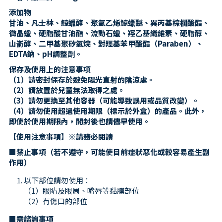
添加物
甘油、凡士林、鯨蠟醇、聚氧乙烯鯨蠟醚、異丙基棕櫚酸酯、
微晶蠟、硬脂酸甘油酯、流動石蠟、羥乙基纖維素、硬脂醇、
山嵛醇、二甲基聚矽氧烷、對羥基苯甲酸酯（Paraben）、
EDTA鈉、pH調整劑。
保存及使用上的注意事項
（1）請密封保存於避免陽光直射的陰涼處。
（2）請放置於兒童無法取得之處。
（3）請勿更換至其他容器（可能導致誤用或品質改變）。
（4）請勿使用超過使用期限（標示於外盒）的產品。此外，
即使於使用期限內，開封後也請儘早使用。
【使用注意事項】※請務必閱讀
■禁止事項（若不遵守，可能使目前症狀惡化或較容易產生副
作用）
以下部位請勿使用：
（1）眼睛及眼周、嘴唇等黏膜部位
（2）有傷口的部位
■需諮詢事項