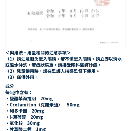
＜與用法・用量相關的注意事項＞
（1）請注意避免進入眼睛。若不慎進入眼睛，請立即以清水
或溫水沖洗。若症狀嚴重，請接受眼科醫師診療。
（2）兒童使用時，請在監護人指導監督下使用。
（3）僅供外用。
成分
每1g中含有：
・鹽酸苯海拉明　20mg
・Crotamiton（克羅米通）　50mg
・利多卡因　20mg
・l-薄荷醇　20mg
・氧化鋅　30mg
・甘草酸二鉀　1mg