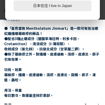
【日本直送】日本樂敦 曼秀雷敦 蕁麻疹 皮疹 皮膚
日本在住 I live in Japan
第二三類醫藥品
特定商取引法に基づく表記
癢 濕疹 外用治療藥 1支/15g 大阪實體藥妝店直送
肌膚護理
LINE加入好友
NT$219
感冒/發燒/止痛/痠痛
美妝相關
●「曼秀雷敦 Mentholatum Jinmart」是一款可有效治療
處方/醫學康復治療藥品
親子/嬰幼兒用品
紅腫搔癢蕁麻疹的藥品！
●配合3種止癢成分（鹽酸苯海拉明、利多卡因、
親子/嬰幼兒用品
Crotamiton）、清涼成分（l-薄荷醇）、
收斂成分（氧化鋅）、抗發炎成分（甘草酸二鉀）。
●除了蕁麻疹之外，對搔癢、皮膚過敏、濕疹、皮膚炎、痱子
也有效果。
功效・效果
蕁麻疹、搔癢、皮膚過敏、濕疹、皮膚炎、糜爛、痱子、凍
瘡、蟲咬。
用法・用量
每日數次，取適量塗抹於患部。
數量