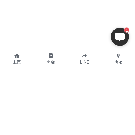
1
主頁
商店
LINE
地址
購買須知
關於我們
支付說明
公司簡介
使用條款
實體店鋪資訊
個人資料保護政策
特定商取引法に基づく表記
聯繫我們