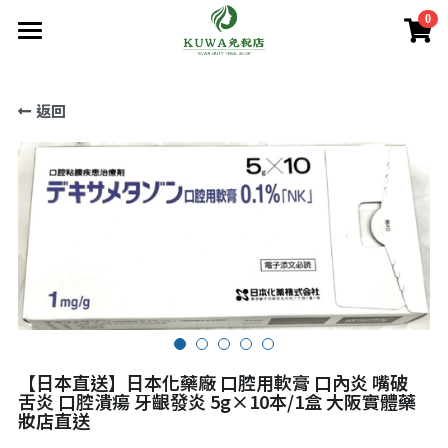
0
×
商品分類
首頁
返回
商品分類
所有商品分類
賣場/商城
腸胃益生菌/保健
熱賣商品
減肥瘦身
購買須知
處方藥品/醫學康復治療藥品
美容美白
購買流程
第一類醫藥品
肌膚護理
關於我們
第二 三類醫藥品
美妝
條款．保護政策
疲勞痠痛
實體店鋪資訊
【日本直送】日本化藥廠 口腔用軟膏 口內炎 嘴破
保健/腸胃保健
公司簡介
減肥瘦身
使用條款
登錄
/
註冊
舌炎 口腔潰瘍 牙齦發炎 5g×10本/1盒 大阪實體藥
妝店直送
第一類醫藥品
個人資料保護政策
美容美白
搜索