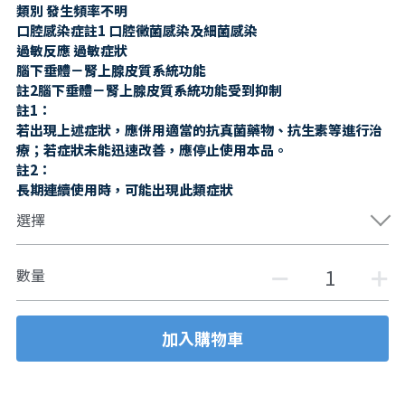
類別 發生頻率不明
口腔感染症註1 口腔黴菌感染及細菌感染
過敏反應 過敏症狀
腦下垂體－腎上腺皮質系統功能
註2腦下垂體－腎上腺皮質系統功能受到抑制
註1：
若出現上述症狀，應併用適當的抗真菌藥物、抗生素等進行治
療；若症狀未能迅速改善，應停止使用本品。
註2：
長期連續使用時，可能出現此類症狀
選擇
數量
加入購物車