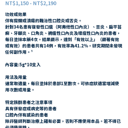
NT$1,150 - NT$2,190
第二三類醫藥品
特定商取引法に基づく表記
肌膚護理
功效或效果
LINE加入好友
伴有糜爛或潰瘍的難治性口腔炎或舌炎。
感冒/發燒/止痛/痠痛
美妝相關
針對34名患有復發性口瘡（阿弗他性口內炎）、舌炎、扁平苔
癬、牙齦炎、口角炎、褥瘡性口內炎及壞疽性口內炎的患者，
處方/醫學康復治療藥品
親子/嬰幼兒用品
每日塗抹本藥4次。結果顯示，達到「有效以上」（顯著有效
或有效）的患者共有14例，有效率為41.2%。研究期間未發現
親子/嬰幼兒用品
任何副作用。¹
內容量:5g*10支入
用法及用量
通常取適量，每日塗抹於患部1至數次。可依症狀適當增減使
用次數或用量。
特定族群患者之注意事項
具有併發症或病史等的患者
口腔內伴有感染的患者
除非醫師判斷治療上確有必要，否則不應使用本品。若不得已
必須使用時，