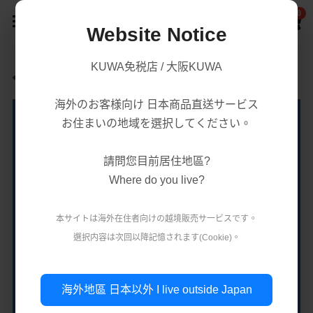
0
×
商品分類
Website Notice
首頁
KUWA免税店 / 大阪KUWA
返回
商品分類
所有商品分類
海外のお客様向け 日本商品直送サービス
賣場/商城
腸胃益生菌/保健
熱賣商品
お住まいの地域を選択してください。
減肥瘦身
購買須知
處方藥品/醫學康復治療藥品
請問您目前居住地區?
美容美白
購買流程
第一類醫藥品
Where do you live?
肌膚護理
關於我們
第二 三類醫藥品
本サイトは海外在住者向けの越境販売サ一ビスです。
美妝
選択内容は次回以降記憶されます(Cookie)。
條款．保護政策
疲勞痠痛
實體店鋪資訊
保健/腸胃保健
公司簡介
減肥瘦身
使用條款
登錄
/
註冊
海外地區 日本以外 I live outside Japan
第一類醫藥品
個人資料保護政策
美容美白
搜索