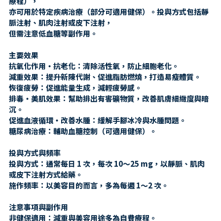
療程），
亦可用於特定疾病治療（部分可適用健保）。投與方式包括靜
脈注射、肌肉注射或皮下注射，
但需注意低血糖等副作用。
主要效果
抗氧化作用・抗老化：清除活性氧，防止細胞老化。
減重效果：提升新陳代謝、促進脂肪燃燒，打造易瘦體質。
恢復疲勞：促進能量生成，減輕疲勞感。
排毒・美肌效果：幫助排出有害礦物質，改善肌膚細緻度與暗
沉。
促進血液循環・改善水腫：緩解手腳冰冷與水腫問題。
糖尿病治療：輔助血糖控制（可適用健保）。
投與方式與頻率
投與方式：通常每日 1 次，每次 10～25 mg，以靜脈、肌肉
或皮下注射方式給藥。
施作頻率：以美容目的而言，多為每週 1～2 次。
注意事項與副作用
非健保適用：減重與美容用途多為自費療程。