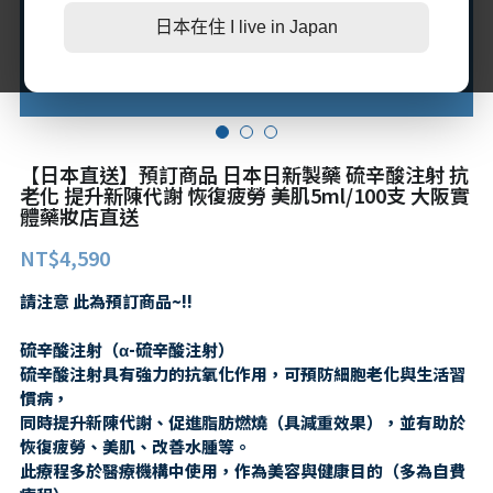
日本在住 I live in Japan
第二三類醫藥品
特定商取引法に基づく表記
肌膚護理
LINE加入好友
感冒/發燒/止痛/痠痛
美妝相關
處方/醫學康復治療藥品
親子/嬰幼兒用品
【日本直送】預訂商品 日本日新製藥 硫辛酸注射 抗
親子/嬰幼兒用品
老化 提升新陳代謝 恢復疲勞 美肌5ml/100支 大阪實
體藥妝店直送
NT$4,590
請注意 此為預訂商品~!!
硫辛酸注射（α-硫辛酸注射）
硫辛酸注射具有強力的抗氧化作用，可預防細胞老化與生活習
慣病，
同時提升新陳代謝、促進脂肪燃燒（具減重效果），並有助於
恢復疲勞、美肌、改善水腫等。
此療程多於醫療機構中使用，作為美容與健康目的（多為自費