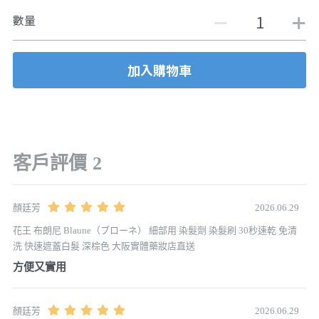
數量
加入購物車
客戶評價
2
2026.06.29
顏廷芳
花王 布朗尼 Blaune（ブローネ） 細部用 染髮劑 染髮刷 30秒速乾 免清
洗 快速遮蓋白髮 深棕色 大阪實體藥妝店直送
方便又實用
2026.06.29
顏廷芳