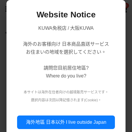
0
×
商品分類
Website Notice
首頁
KUWA免税店 / 大阪KUWA
返回
商品分類
所有商品分類
海外のお客様向け 日本商品直送サービス
賣場/商城
腸胃益生菌/保健
熱賣商品
お住まいの地域を選択してください。
減肥瘦身
購買須知
處方藥品/醫學康復治療藥品
請問您目前居住地區?
美容美白
購買流程
第一類醫藥品
Where do you live?
肌膚護理
關於我們
第二 三類醫藥品
本サイトは海外在住者向けの越境販売サ一ビスです。
美妝
選択内容は次回以降記憶されます(Cookie)。
條款．保護政策
疲勞痠痛
實體店鋪資訊
保健/腸胃保健
公司簡介
減肥瘦身
使用條款
登錄
/
註冊
海外地區 日本以外 I live outside Japan
第一類醫藥品
個人資料保護政策
美容美白
搜索