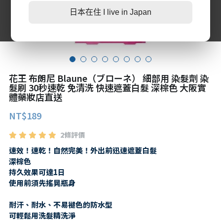
日本在住 I live in Japan
第二三類醫藥品
特定商取引法に基づく表記
肌膚護理
LINE加入好友
感冒/發燒/止痛/痠痛
美妝相關
處方/醫學康復治療藥品
親子/嬰幼兒用品
花王 布朗尼 Blaune（ブローネ） 細部用 染髮劑 染
親子/嬰幼兒用品
髮刷 30秒速乾 免清洗 快速遮蓋白髮 深棕色 大阪實
體藥妝店直送
NT$189
2條評價
速效！速乾！自然完美！外出前迅速遮蓋白髮
深棕色
持久效果可達1日
使用前須先搖晃瓶身
耐汗、耐水、不易褪色的防水型
可輕鬆用洗髮精洗淨