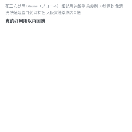
花王 布朗尼 Blaune（ブローネ） 細部用 染髮劑 染髮刷 30秒速乾 免清
洗 快速遮蓋白髮 深棕色 大阪實體藥妝店直送
真的好用所以再回購