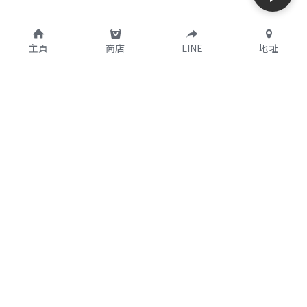
主頁
商店
LINE
地址
購買須知
關於我們
支付說明
公司簡介
使用條款
實體店鋪資訊
個人資料保護政策
特定商取引法に基づく表記
聯繫我們
 官方Line：@KUWA
+81-66786-8937
12:00-20:00 週一至週五 
日本節假日除外
support@
seed-