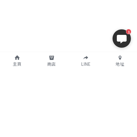
1
主頁
商店
LINE
地址
購買須知
關於我們
支付說明
公司簡介
使用條款
實體店鋪資訊
個人資料保護政策
特定商取引法に基づく表記
聯繫我們