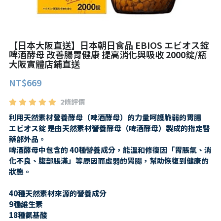
第二三類醫藥品
特定商取引法に基づく表記
肌膚護理
LINE加入好友
感冒/發燒/止痛/痠痛
美妝相關
【日本大阪直送】日本朝日食品 EBIOS エビオス錠
啤酒酵母 改善腸胃健康 提高消化與吸收 2000錠/瓶
處方/醫學康復治療藥品
大阪實體店鋪直送
親子/嬰幼兒用品
NT$669
親子/嬰幼兒用品
2條評價
利用天然素材營養酵母（啤酒酵母）的力量呵護脆弱的胃腸
エビオス錠 是由天然素材營養酵母（啤酒酵母）製成的指定醫
藥部外品。
啤酒酵母中包含的 40種營養成分，能溫和修復因「胃脹氣、消
化不良、腹部脹滿」等原因而虛弱的胃腸，幫助恢復到健康的
狀態。
40種天然素材來源的營養成分
9種維生素
18種氨基酸