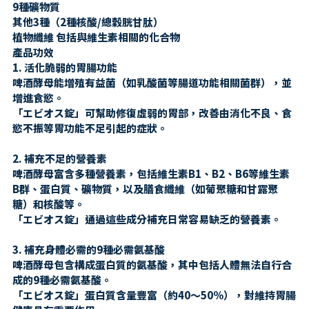
9種礦物質
其他3種（2種核酸/總穀胱甘肽）
植物纖維 包括與維生素相關的化合物
產品功效
1. 活化脆弱的胃腸功能
啤酒酵母能增殖有益菌（如乳酸菌等腸道功能相關菌群），並
增進食慾。
「エビオス錠」可幫助修復虛弱的胃部，改善由消化不良、食
慾不振等胃功能不足引起的症狀。
2. 補充不足的營養素
啤酒酵母富含多種營養素，包括維生素B1、B2、B6等維生素
B群、蛋白質、礦物質，以及膳食纖維（如葡聚糖和甘露聚
糖）和核酸等。
「エビオス錠」通過這些成分補充日常容易缺乏的營養素。
3. 補充身體必需的9種必需氨基酸
啤酒酵母包含構成蛋白質的氨基酸，其中包括人體無法自行合
成的9種必需氨基酸。
「エビオス錠」蛋白質含量豐富（約40～50%），對維持胃腸