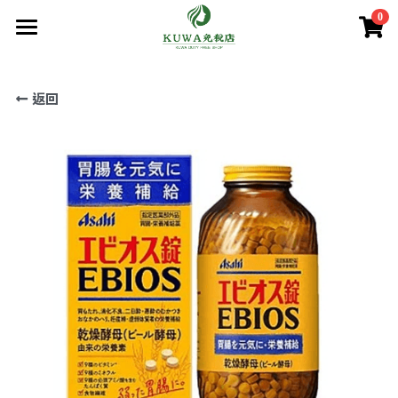
0
×
商品分類
首頁
返回
商品分類
所有商品分類
賣場/商城
腸胃益生菌/保健
熱賣商品
減肥瘦身
購買須知
處方藥品/醫學康復治療藥品
美容美白
購買流程
第一類醫藥品
肌膚護理
關於我們
第二 三類醫藥品
美妝
條款．保護政策
疲勞痠痛
實體店鋪資訊
保健/腸胃保健
公司簡介
減肥瘦身
使用條款
登錄
/
註冊
第一類醫藥品
個人資料保護政策
美容美白
搜索