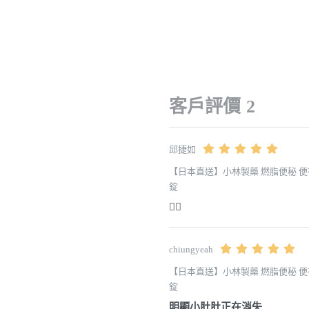
客戶評價
2
邱捷如
【日本直送】小林製藥 燃脂便秘 便祕
錠
👍🏻
chiungyeah
【日本直送】小林製藥 燃脂便秘 便祕
錠
明顯小肚肚正在消失