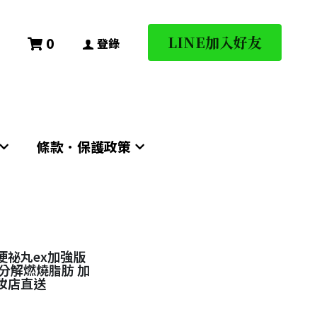
LINE加入好友
LINE加入好友
0
0
登錄
登錄
條款．保護政策
條款．保護政策
便祕丸ex加強版
 分解燃燒脂肪 加
藥妝店直送