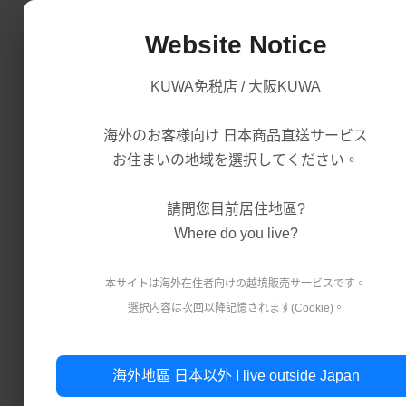
Website Notice
KUWA免税店 / 大阪KUWA
海外のお客様向け 日本商品直送サービス
お住まいの地域を選択してください。
首頁
首頁
商品分類
商品分類
請問您目前居住地區?
Where do you live?
本サイトは海外在住者向けの越境販売サ一ビスです。
返回
選択内容は次回以降記憶されます(Cookie)。
海外地區 日本以外 I live outside Japan