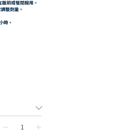
好在飯前或餐間服用。
當調整劑量。
小時。