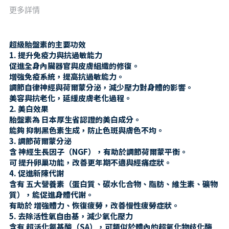
更多詳情
超級胎盤素的主要功效
1. 提升免疫力與抗過敏能力
促進全身內臟器官與皮膚組織的修復。
增強免疫系統，提高抗過敏能力。
調節自律神經與荷爾蒙分泌，減少壓力對身體的影響。
美容與抗老化，延緩皮膚老化過程。
2. 美白效果
胎盤素為 日本厚生省認證的美白成分。
能夠 抑制黑色素生成，防止色斑與膚色不均。
3. 調節荷爾蒙分泌
含 神經生長因子（NGF），有助於調節荷爾蒙平衡。
可 提升卵巢功能，改善更年期不適與經痛症狀。
4. 促進新陳代謝
含有 五大營養素（蛋白質、碳水化合物、脂肪、維生素、礦物
質），能促進身體代謝。
有助於 增強體力、恢復疲勞，改善慢性疲勞症狀。
5. 去除活性氧自由基，減少氧化壓力
含有 超活化氨基酸（SA），可類似於體內的超氧化物歧化酶