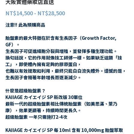
大阪實體藥妝店直送
第二三類醫藥品
特定商取引法に基づく表記
NT$14,500 - NT$28,500
肌膚護理
LINE加入好友
感冒/發燒/止痛/痠痛
注意!! 此為預購商品
美妝相關
處方/醫學康復治療藥品
胎盤素的最大特徵在於含有生長因子（Growth Factor,
親子/嬰幼兒用品
GF）。
生長因子可促進細胞分裂與增殖，並發揮多種生理功能。
親子/嬰幼兒用品
換句話說，它的作用就像技工師傅一樣。如果缺乏這類「技
工」，即使體內擁有足夠的膠原蛋白，
也難以有效提取和利用，最終只能白白流失體外。遺憾的是，
生長因子會隨著年齡增長而逐漸減少。
什麼是超級胎盤素？
KAIIAGE カイエイジ SP 新改版 30單位
最新一代的超級胎盤素相比傳統胎盤素（如美思滿、萊乃
康），效果更顯著，持續時間更長久。
超級胎盤素 一年只需施打2-4次
KAIIAGE カイエイジ SP 每 10ml 含有 10,000mg 胎盤萃取