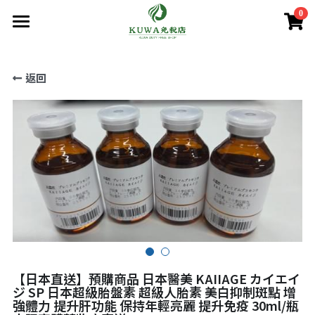
0
×
商品分類
首頁
返回
商品分類
所有商品分類
賣場/商城
腸胃益生菌/保健
熱賣商品
減肥瘦身
購買須知
處方藥品/醫學康復治療藥品
美容美白
購買流程
第一類醫藥品
肌膚護理
關於我們
第二 三類醫藥品
美妝
條款．保護政策
疲勞痠痛
實體店鋪資訊
保健/腸胃保健
【日本直送】預購商品 日本醫美 KAIIAGE カイエイ
公司簡介
減肥瘦身
使用條款
登錄
/
註冊
ジ SP 日本超級胎盤素 超級人胎素 美白抑制斑點 增
強體力 提升肝功能 保持年輕亮麗 提升免疫 30ml/瓶
第一類醫藥品
個人資料保護政策
美容美白
搜索