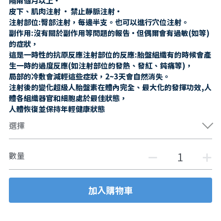
隔兩個月以上·
皮下、肌肉注射 · 禁止靜脈注射·
注射部位:臀部注射，每邊半支。也可以進行穴位注射。
副作用:沒有關於副作用等問題的報告·但偶爾會有過敏(如等)
的症狀，
這是一時性的抗原反應注射部位的反應:胎盤組織有的時候會產
生一時的過度反應(如注射部位的發熱、發紅、鈍痛等)，
局部的冷敷會減輕這些症狀，2~3天會自然消失。
注射後的變化超級人胎盤素在體內完全、最大化的發揮功效,人
體各組織器官和細胞處於最佳狀態，
人體恢復並保持年輕健康狀態
選擇
數量
加入購物車