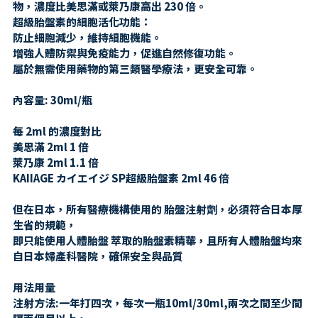
物，濃度比美思滿或萊乃康高出 230 倍。
超級胎盤素的細胞活化功能：
防止細胞減少，維持細胞機能。
增強人體防禦與免疫能力，促進自然修復功能。
屬於無需使用藥物的第三類醫學療法，更安全可靠。
內容量: 30ml/瓶
每 2ml 的濃度對比
美思滿 2ml 1 倍
萊乃康 2ml 1.1 倍
KAIIAGE カイエイジ SP超級胎盤素 2ml 46 倍
但在日本，所有醫療機構使用的 胎盤注射劑，必須符合日本厚
生省的規範，
即只能使用人體胎盤 萃取的胎盤素精華，且所有人體胎盤均來
自日本婦產科醫院，確保安全與品質
用法用量
注射方法:一年打四次，每次一瓶10ml/30ml,兩次之間至少間