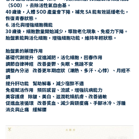
（SOD），去除活性氧自由基。
40 歲後，人體 SOD 產量會下降，補充 SA 能有效延緩老化，
恢復青春狀態。
6. 活化與增強細胞機能
30 歲後，細胞數量開始減少，導致老化現象、免疫力下降。
胎盤素能夠活化細胞，增強細胞功能，維持年輕狀態。
胎盤素的藥理作用
基礎代謝提升    促進減肥，活化細胞，回春作用
調節自律神經    改善憂鬱、失眠、焦躁不安
調整內分泌    改善更年期症狀（潮熱、多汗、心悸）、月經不
調
提升肝功能    幫助解毒，減少宿醉不適
免疫賦活作用    預防感冒、流感，增強抗病能力
美容護膚    除皺、美白、滋潤乾燥肌膚、改善過敏
促進血液循環    改善貧血、減少肩頸痠痛、手腳冰冷、浮腫
消炎與止痛    緩解腰