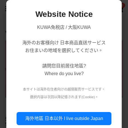
0
×
商品分類
Website Notice
首頁
KUWA免税店 / 大阪KUWA
返回
商品分類
所有商品分類
海外のお客様向け 日本商品直送サービス
賣場/商城
腸胃益生菌/保健
熱賣商品
お住まいの地域を選択してください。
減肥瘦身
購買須知
處方藥品/醫學康復治療藥品
請問您目前居住地區?
美容美白
購買流程
第一類醫藥品
Where do you live?
肌膚護理
關於我們
第二 三類醫藥品
本サイトは海外在住者向けの越境販売サ一ビスです。
美妝
選択内容は次回以降記憶されます(Cookie)。
條款．保護政策
疲勞痠痛
實體店鋪資訊
保健/腸胃保健
【日本直送】預訂商品 日本第一三共 LOXONIN 強
公司簡介
減肥瘦身
使用條款
登錄
/
註冊
效退燒 生理止痛藥 月經速效止痛 Premium fine 女
海外地區 日本以外 I live outside Japan
性用 粉色高級版 24錠/盒
第一類醫藥品
個人資料保護政策
美容美白
搜索