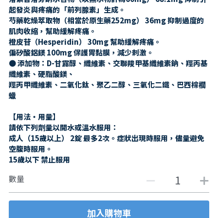
起發炎與疼痛的「前列腺素」生成。
芍藥乾燥萃取物（相當於原生藥252mg） 36mg 抑制過度的
肌肉收縮，幫助緩解疼痛。
橙皮苷（Hesperidin） 30mg 幫助緩解疼痛。
偏矽酸鋁鎂 100mg 保護胃黏膜，減少刺激。
● 添加物：D-甘露醇、纖維素、交聯羧甲基纖維素鈉、羥丙基
纖維素、硬脂酸鎂、
羥丙甲纖維素、二氧化鈦、聚乙二醇、三氧化二鐵、巴西棕櫚
蠟
【用法・用量】
請依下列劑量以開水或溫水服用：
成人（15歲以上） 2錠 最多2次。症狀出現時服用，儘量避免
空腹時服用。
15歲以下 禁止服用
數量
加入購物車