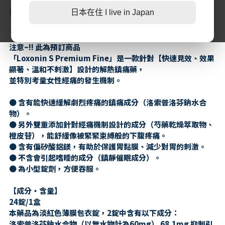
NT$469
日本在住 I live in Japan
第二三類醫藥品
特定商取引法に基づく表記
肌膚護理
LINE加入好友
1條評價
感冒/發燒/止痛/痠痛
美妝相關
注意~!! 此為預訂商品
「Loxonin S Premium Fine」是一款針對【快速見效、效果
處方/醫學康復治療藥品
親子/嬰幼兒用品
顯著、溫和不刺激】設計的解熱鎮痛藥，
並特別考量女性經痛的發生機制。
親子/嬰幼兒用品
● 含有能快速緩解劇烈疼痛的鎮痛成分（洛索普洛芬鈉水合
物）。
● 另外雙重添加針對經痛機制設計的成分（芍藥乾燥萃取物、
橙皮苷），能舒緩像被緊緊束縛般的下腹疼痛。
● 含有偏矽酸鋁鎂，有助於保護胃黏膜、減少對胃的刺激。
● 不含會引起嗜睡的成分（鎮靜催眠成分）。
● 為小型錠劑，方便吞服。
【成分・含量】
24錠/1盒
本藥品為淡紅色薄膜包衣錠，2錠中含有以下成分：
洛索普洛芬鈉水合物（以無水物計為60mg） 68.1mg 抑制引