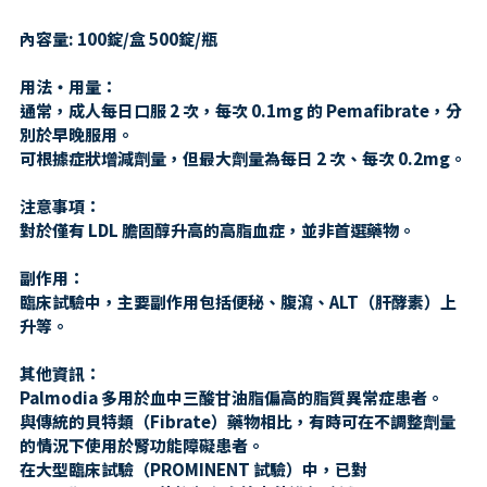
內容量: 100錠/盒 500錠/瓶
用法・用量：
通常，成人每日口服 2 次，每次 0.1mg 的 Pemafibrate，分
別於早晚服用。
可根據症狀增減劑量，但最大劑量為每日 2 次、每次 0.2mg。
注意事項：
對於僅有 LDL 膽固醇升高的高脂血症，並非首選藥物。
副作用：
臨床試驗中，主要副作用包括便秘、腹瀉、ALT（肝酵素）上
升等。
其他資訊：
Palmodia 多用於血中三酸甘油脂偏高的脂質異常症患者。
與傳統的貝特類（Fibrate）藥物相比，有時可在不調整劑量
的情況下使用於腎功能障礙患者。
在大型臨床試驗（PROMINENT 試驗）中，已對