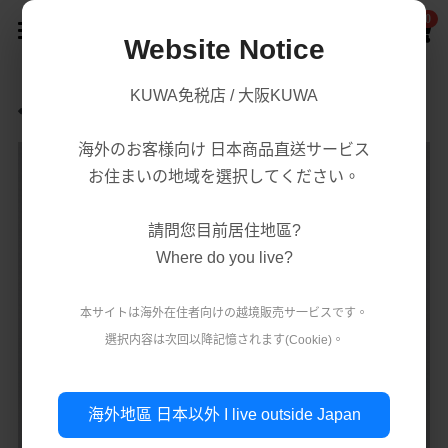
0
×
商品分類
Website Notice
首頁
KUWA免税店 / 大阪KUWA
返回
商品分類
所有商品分類
海外のお客様向け 日本商品直送サービス
賣場/商城
腸胃益生菌/保健
熱賣商品
お住まいの地域を選択してください。
減肥瘦身
購買須知
處方藥品/醫學康復治療藥品
請問您目前居住地區?
美容美白
購買流程
第一類醫藥品
Where do you live?
肌膚護理
關於我們
第二 三類醫藥品
本サイトは海外在住者向けの越境販売サ一ビスです。
美妝
選択内容は次回以降記憶されます(Cookie)。
條款．保護政策
疲勞痠痛
實體店鋪資訊
保健/腸胃保健
公司簡介
減肥瘦身
使用條款
登錄
/
註冊
海外地區 日本以外 I live outside Japan
第一類醫藥品
個人資料保護政策
美容美白
搜索