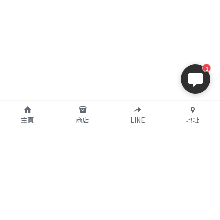
1
主頁
商店
LINE
地址
購買須知
關於我們
支付說明
公司簡介
使用條款
實體店鋪資訊
個人資料保護政策
特定商取引法に基づく表記