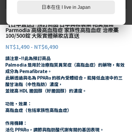
日本在住 I live in Japan
第二三類醫藥品
特定商取引法に基づく表記
肌膚護理
LINE加入好友
【日本直送】預訂商品 日本興和製藥 帕莫迪爾
感冒/發燒/止痛/痠痛
美妝相關
Parmodia 高級高血脂症 家族性高脂血症 治療薬
100/500錠 大阪實體藥妝店直送
處方/醫學康復治療藥品
親子/嬰幼兒用品
NT$1,490 - NT$6,490
親子/嬰幼兒用品
請注意~!!此為預訂商品
Palmodia 是用於治療脂質異常症（高脂血症）的藥物，有效
成分為 Pemafibrate。
此藥透過與名為 PPARα 的核內受體結合，能降低血液中的三
酸甘油脂（中性脂肪）濃度，
並提高 HDL 膽固醇（好膽固醇）的濃度。
功效・效果：
高脂血症（包括家族性高脂血症）
作用機轉：
活化 PPARα，調節與脂肪酸代謝有關的基因表現。