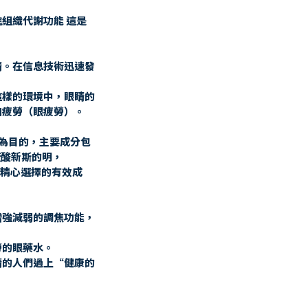
組織代謝功能 這是
睛。在信息技術迅速發
這樣的環境中，眼睛的
和疲勞（眼疲勞）。
眼疲勞為目的，主要成分包
硫酸新斯的明，
種精心選擇的有效成
增強減弱的調焦功能，
，
勞的眼藥水。
睛的人們過上“健康的