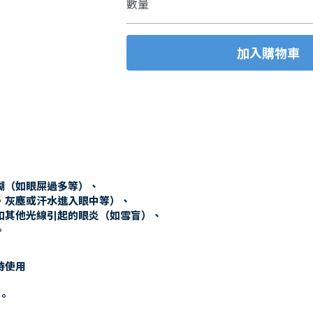
數量
加入購物車
糊（如眼屎過多等）、
，灰塵或汗水進入眼中等）、
和其他光線引起的眼炎（如雪盲）、
。
時使用
。