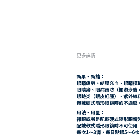
更多詳情
効果・効能
：
眼睛疲勞、結膜充血、眼睛模
眼睛癢、眼病預防（如游泳後
眼瞼炎（眼皮紅腫）、紫外線
佩戴硬式隱形眼鏡時的不適感
用法・用量
：
裸眼或者是配戴硬式隱形眼鏡
配戴軟式隱形眼鏡時不可使用
每次1～3滴，每日點眼5～6次