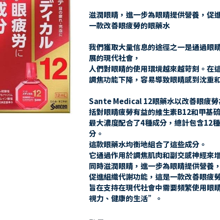
滋潤眼睛，進一步為眼睛提供營養，促進
一款改善眼疲勞的眼藥水
我們獲取大量信息的途徑之一是通過眼
展的現代社會，
人們對眼睛的使用環境越來越苛刻。在
調焦功能下降，容易導致眼睛感到沈重
Sante Medical 12眼藥水以改善
括對眼睛疲勞有益的維生素B12和甲基
最大濃度配合了4種成分，總計包含12
分。
這款眼藥水均衡地組合了這些成分。
它通過作用於調焦肌肉和副交感神經來
同時滋潤眼睛，進一步為眼睛提供營養
促進組織代謝功能，這是一款改善眼疲
旨在支持在現代社會中需要頻繁使用眼
視力、健康的生活”。