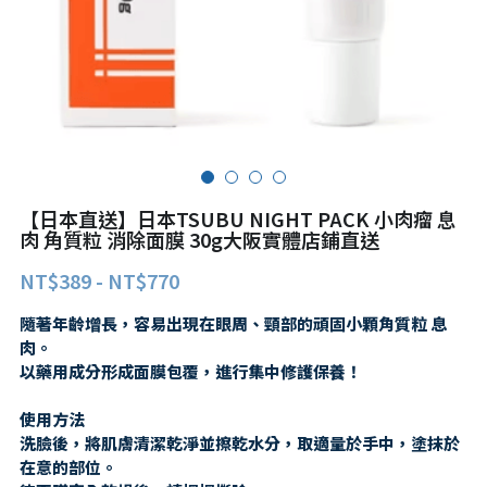
第二三類醫藥品
特定商取引法に基づく表記
肌膚護理
LINE加入好友
感冒/發燒/止痛/痠痛
美妝相關
處方/醫學康復治療藥品
親子/嬰幼兒用品
親子/嬰幼兒用品
【日本直送】日本TSUBU NIGHT PACK 小肉瘤 息
肉 角質粒 消除面膜 30g大阪實體店鋪直送
NT$389 - NT$770
隨著年齡增長，容易出現在眼周、頸部的頑固小顆角質粒 息
肉。
以藥用成分形成面膜包覆，進行集中修護保養！
使用方法
洗臉後，將肌膚清潔乾淨並擦乾水分，取適量於手中，塗抹於
在意的部位。