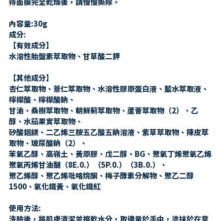
待面膜完全乾燥後，請慢慢撕除。
內容量:30g
成分:
【有效成分】
水溶性胎盤素萃取物、甘草酸二鉀
【其他成分】
杏仁萃取物、薏仁萃取物、水溶性膠原蛋白液、藍水萃取液、
檸檬酸、檸檬酸鈉、
甘油、桑樹萃取物、朝鮮薊萃取物、蘆薈萃取物（2）、乙
醇、水茄果實萃取物、
矽酸鋁鎂、二乙烯三胺五乙酸五鈉溶液、紫草萃取物、陳皮萃
取物、玻尿酸鈉（2）、
苯氧乙醇、高嶺土、黃原膠、戊二醇、BG、聚氧丁烯聚氧乙烯
聚氧丙烯甘油醚（8E.0.）（5P.0.）（3B.0.）、
聚乙烯醇、聚乙烯吡咯烷酮、梅子酵素分解物、聚乙二醇
1500、氧化鐵黃、氧化鐵紅
使用方法:
洗臉後，將肌膚清潔並擦乾水分，取適量於手中，塗抹於在意