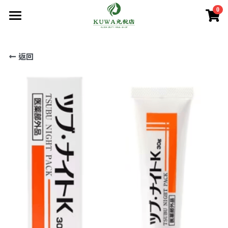
0
×
商品分類
首頁
返回
商品分類
所有商品分類
賣場/商城
腸胃益生菌/保健
熱賣商品
減肥瘦身
購買須知
處方藥品/醫學康復治療藥品
美容美白
購買流程
第一類醫藥品
肌膚護理
關於我們
第二 三類醫藥品
美妝
條款．保護政策
疲勞痠痛
實體店鋪資訊
保健/腸胃保健
公司簡介
減肥瘦身
使用條款
登錄
/
註冊
第一類醫藥品
個人資料保護政策
美容美白
搜索