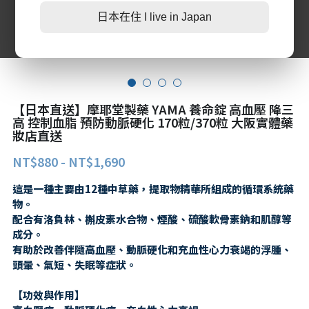
日本在住 I live in Japan
第二三類醫藥品
特定商取引法に基づく表記
肌膚護理
LINE加入好友
感冒/發燒/止痛/痠痛
美妝相關
處方/醫學康復治療藥品
親子/嬰幼兒用品
【日本直送】摩耶堂製藥 YAMA 養命錠 高血壓 降三
親子/嬰幼兒用品
高 控制血脂 預防動脈硬化 170粒/370粒 大阪實體藥
妝店直送
NT$880 - NT$1,690
這是一種主要由12種中草藥，提取物精華所組成的循環系統藥
物。
配合有洛負林、槲皮素水合物、煙酸、硫酸軟骨素鈉和肌醇等
成分。
有助於改善伴隨高血壓、動脈硬化和充血性心力衰竭的浮腫、
頭暈、氣短、失眠等症狀。
【功效與作用】