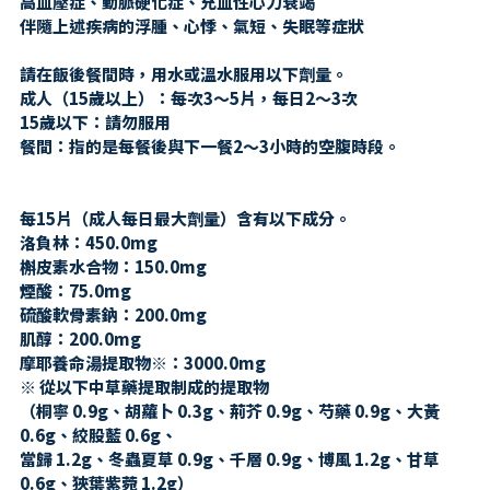
高血壓症、動脈硬化症、充血性心力衰竭
伴隨上述疾病的浮腫、心悸、氣短、失眠等症狀
請在飯後餐間時，用水或溫水服用以下劑量。
成人（15歲以上）：每次3〜5片，每日2〜3次
15歲以下：請勿服用
餐間：指的是每餐後與下一餐2〜3小時的空腹時段。
每15片（成人每日最大劑量）含有以下成分。
洛負林：450.0mg
槲皮素水合物：150.0mg
煙酸：75.0mg
硫酸軟骨素鈉：200.0mg
肌醇：200.0mg
摩耶養命湯提取物※：3000.0mg
※ 從以下中草藥提取制成的提取物
（桐寧 0.9g、胡蘿卜 0.3g、荊芥 0.9g、芍藥 0.9g、大黃
0.6g、絞股藍 0.6g、
當歸 1.2g、冬蟲夏草 0.9g、千層 0.9g、博風 1.2g、甘草
0.6g、狹葉紫菀 1.2g）