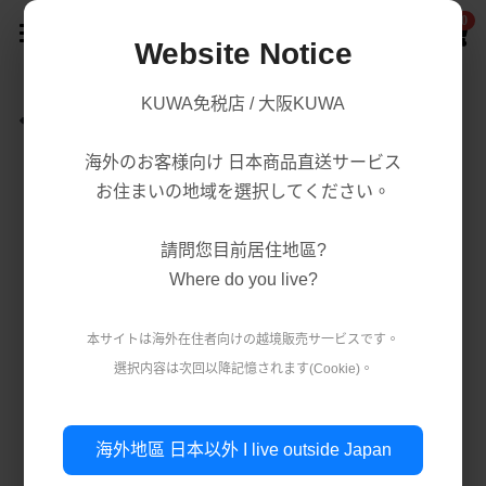
0
×
商品分類
Website Notice
首頁
KUWA免税店 / 大阪KUWA
返回
商品分類
所有商品分類
海外のお客様向け 日本商品直送サービス
賣場/商城
腸胃益生菌/保健
熱賣商品
お住まいの地域を選択してください。
減肥瘦身
購買須知
處方藥品/醫學康復治療藥品
請問您目前居住地區?
美容美白
購買流程
第一類醫藥品
Where do you live?
肌膚護理
關於我們
第二 三類醫藥品
本サイトは海外在住者向けの越境販売サ一ビスです。
美妝
選択内容は次回以降記憶されます(Cookie)。
條款．保護政策
疲勞痠痛
實體店鋪資訊
保健/腸胃保健
公司簡介
減肥瘦身
使用條款
登錄
/
註冊
海外地區 日本以外 I live outside Japan
第一類醫藥品
個人資料保護政策
美容美白
搜索