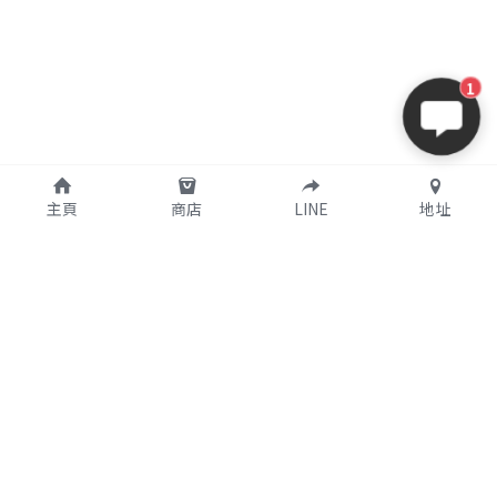
1
主頁
商店
LINE
地址
購買須知
關於我們
支付說明
公司簡介
使用條款
實體店鋪資訊
個人資料保護政策
特定商取引法に基づく表記
聯繫我們